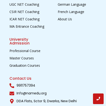
UGC NET Coaching
German Language
CSIR NET Coaching
French Language
ICAR NET Coaching
About Us
MA Entrance Coaching
University
Admission
Professional Course
Master Courses
Graduation Courses
Contact Us
9911757394
Info@namedu.org
DDA Flats, Sctor 9, Dwarka, New Delhi