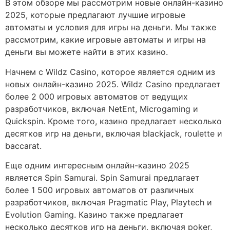
В этом обзоре мы рассмотрим новые онлайн-казино
2025, которые предлагают лучшие игровые
автоматы и условия для игры на деньги. Мы также
рассмотрим, какие игровые автоматы и игры на
деньги вы можете найти в этих казино.
Начнем с Wildz Casino, которое является одним из
новых онлайн-казино 2025. Wildz Casino предлагает
более 2 000 игровых автоматов от ведущих
разработчиков, включая NetEnt, Microgaming и
Quickspin. Кроме того, казино предлагает несколько
десятков игр на деньги, включая blackjack, roulette и
baccarat.
Еще одним интересным онлайн-казино 2025
является Spin Samurai. Spin Samurai предлагает
более 1 500 игровых автоматов от различных
разработчиков, включая Pragmatic Play, Playtech и
Evolution Gaming. Казино также предлагает
несколько десятков игр на деньги, включая poker,