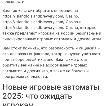
лояльности.
Вам также стоит обратить внимание на
https://islandtoislandbrewery.com/ Casino,
https://islandtoislandbrewery.com/ Casino и
https://islandtoislandbrewery.com/ Casino, которые
также предлагают игрокам из России безопасные и
лицензированные игровые автоматы и другие игры.
Вам стоит помнить, что безопасность и лицензия –
это два важных фактора, которые нужно учитывать
при выборе онлайн-казино. Вам также стоит
обратить внимание на ассортимент игровых
автоматов и других игр, а также на бонусы и
программы лояльности.
Новые игровые автоматы
2025: что ожидать
игрокам