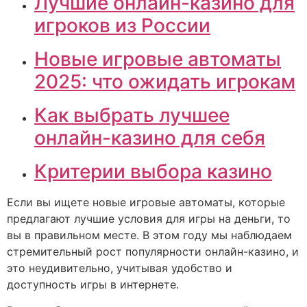
Лучшие онлайн-казино для
игроков из России
Новые игровые автоматы
2025: что ожидать игрокам
Как выбрать лучшее
онлайн-казино для себя
Критерии выбора казино
Если вы ищете новые игровые автоматы, которые
предлагают лучшие условия для игры на деньги, то
вы в правильном месте. В этом году мы наблюдаем
стремительный рост популярности онлайн-казино, и
это неудивительно, учитывая удобство и
доступность игры в интернете.