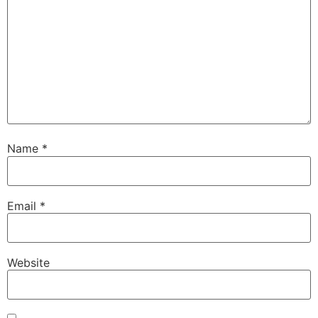
Name
*
Email
*
Website