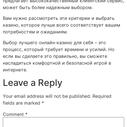
предлагает высококачественный клиентский сервис,
может быть более надежным выбором.
Вам нужно рассмотреть эти критерии и выбрать
казино, которое лучше всего соответствует вашим
потребностям и ожиданиям.
Выбор лучшего онлайн-казино для себя – это
процесс, который требует времени и усилий. Но
если вы сделаете это правильно, вы сможете
насладиться комфортной и безопасной игрой в
интернете.
Leave a Reply
Your email address will not be published.
Required
fields are marked
*
Comment
*