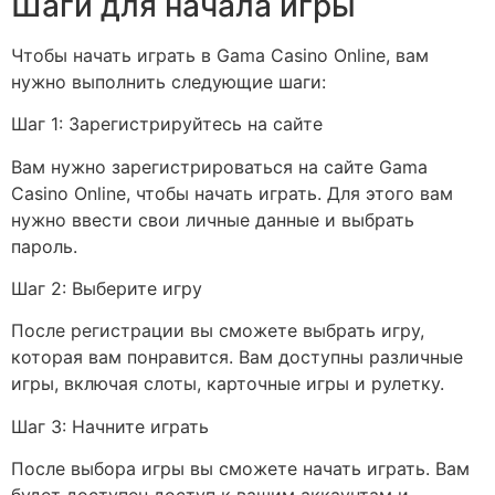
Шаги для начала игры
Чтобы начать играть в Gama Casino Online, вам
нужно выполнить следующие шаги:
Шаг 1: Зарегистрируйтесь на сайте
Вам нужно зарегистрироваться на сайте Gama
Casino Online, чтобы начать играть. Для этого вам
нужно ввести свои личные данные и выбрать
пароль.
Шаг 2: Выберите игру
После регистрации вы сможете выбрать игру,
которая вам понравится. Вам доступны различные
игры, включая слоты, карточные игры и рулетку.
Шаг 3: Начните играть
После выбора игры вы сможете начать играть. Вам