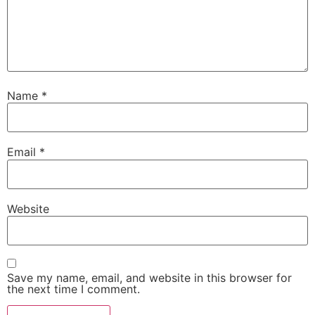
Name
*
Email
*
Website
Save my name, email, and website in this browser for
the next time I comment.