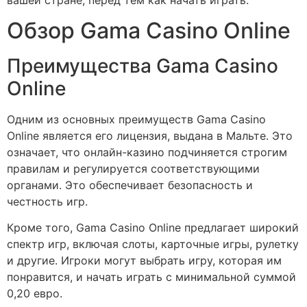
Обзор Gama Casino Online
Преимущества Gama Casino
Online
Одним из основных преимуществ Gama Casino
Online является его лицензия, выдана в Мальте. Это
означает, что онлайн-казино подчиняется строгим
правилам и регулируется соответствующими
органами. Это обеспечивает безопасность и
честность игр.
Кроме того, Gama Casino Online предлагает широкий
спектр игр, включая слоты, карточные игры, рулетку
и другие. Игроки могут выбрать игру, которая им
понравится, и начать играть с минимальной суммой
0,20 евро.