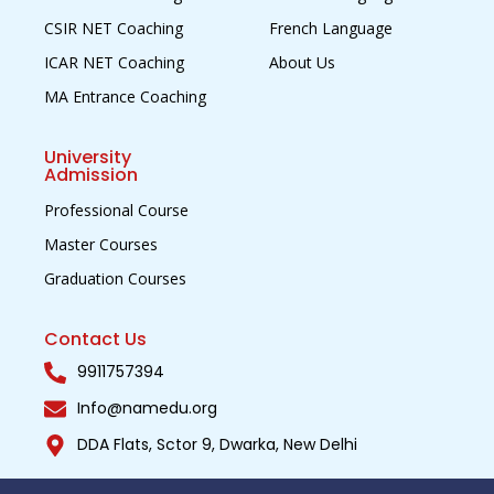
CSIR NET Coaching
French Language
ICAR NET Coaching
About Us
MA Entrance Coaching
University
Admission
Professional Course
Master Courses
Graduation Courses
Contact Us
9911757394
Info@namedu.org
DDA Flats, Sctor 9, Dwarka, New Delhi