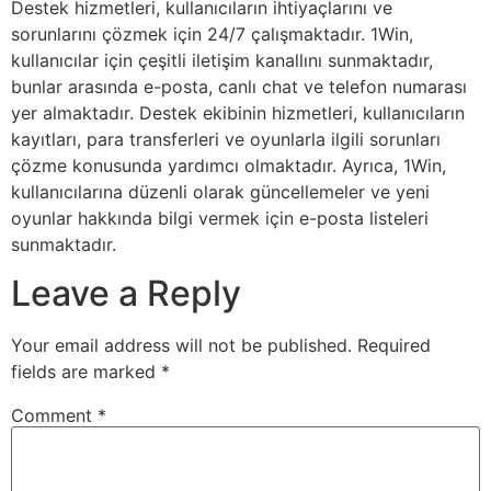
Destek hizmetleri, kullanıcıların ihtiyaçlarını ve
sorunlarını çözmek için 24/7 çalışmaktadır. 1Win,
kullanıcılar için çeşitli iletişim kanallını sunmaktadır,
bunlar arasında e-posta, canlı chat ve telefon numarası
yer almaktadır. Destek ekibinin hizmetleri, kullanıcıların
kayıtları, para transferleri ve oyunlarla ilgili sorunları
çözme konusunda yardımcı olmaktadır. Ayrıca, 1Win,
kullanıcılarına düzenli olarak güncellemeler ve yeni
oyunlar hakkında bilgi vermek için e-posta listeleri
sunmaktadır.
Leave a Reply
Your email address will not be published.
Required
fields are marked
*
Comment
*