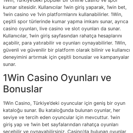
1Win, Türkiye’deki popüler bir online casino ve spor
kumar sitesidir. Kullanıcılar 1win giriş yaparak, 1win bet,
1win casino ve 1vin platformlarını kullanabilirler. 1Win,
çeşitli spor türlerinde kumar yapma imkanı sunar, ayrıca
casino oyunları, live casino ve slot oyunları da sunar.
Kullanıcılar, 1win giriş sayfasından rahatça hesaplarını
açabilir, para yatırabilir ve oyunları oynayabilirler. 1Win,
güvenli ve güvenilir bir platform olarak bilinir ve kullanıcı
deneyimini artırmak için çeşitli bonuslar ve kampanyalar
sunar.
1Win Casino Oyunları ve
Bonuslar
1Win Casino, Türkiye’deki oyuncular için geniş bir oyun
kataloğu sunar. Bu kataloğunda bulunan oyunlar, her
seviye ve tercih eden oyuncular için mevcuttur. 1win
giriş yap ve 1win bet sayfalarından rahatça oyunları
seçebilir ve oynayabilirsiniz. Casino’da bulunan oyunlar