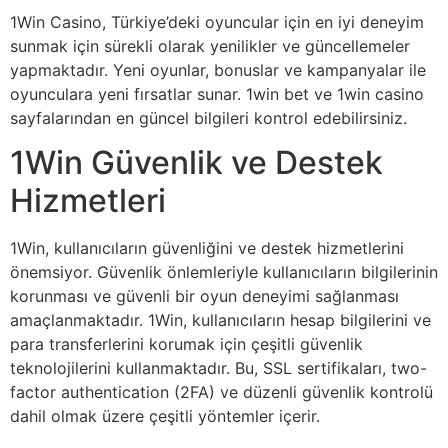
1Win Casino, Türkiye’deki oyuncular için en iyi deneyim
sunmak için sürekli olarak yenilikler ve güncellemeler
yapmaktadır. Yeni oyunlar, bonuslar ve kampanyalar ile
oyunculara yeni fırsatlar sunar. 1win bet ve 1win casino
sayfalarından en güncel bilgileri kontrol edebilirsiniz.
1Win Güvenlik ve Destek
Hizmetleri
1Win, kullanıcıların güvenliğini ve destek hizmetlerini
önemsiyor. Güvenlik önlemleriyle kullanıcıların bilgilerinin
korunması ve güvenli bir oyun deneyimi sağlanması
amaçlanmaktadır. 1Win, kullanıcıların hesap bilgilerini ve
para transferlerini korumak için çeşitli güvenlik
teknolojilerini kullanmaktadır. Bu, SSL sertifikaları, two-
factor authentication (2FA) ve düzenli güvenlik kontrolü
dahil olmak üzere çeşitli yöntemler içerir.