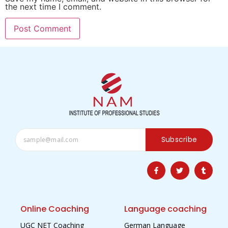
the next time I comment.
Subscribe
Online Coaching
Language coaching
UGC NET Coaching
German Language