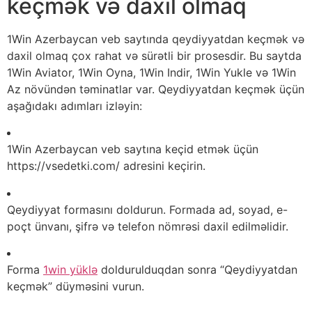
keçmək və daxil olmaq
1Win Azerbaycan veb saytında qeydiyyatdan keçmək və
daxil olmaq çox rahat və sürətli bir prosesdir. Bu saytda
1Win Aviator, 1Win Oyna, 1Win Indir, 1Win Yukle və 1Win
Az növündən təminatlar var. Qeydiyyatdan keçmək üçün
aşağıdakı adımları izləyin:
1Win Azerbaycan veb saytına keçid etmək üçün
https://vsedetki.com/ adresini keçirin.
Qeydiyyat formasını doldurun. Formada ad, soyad, e-
poçt ünvanı, şifrə və telefon nömrəsi daxil edilməlidir.
Forma
1win yüklə
doldurulduqdan sonra “Qeydiyyatdan
keçmək” düyməsini vurun.