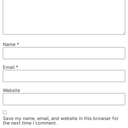
Name
*
Email
*
Website
Save my name, email, and website in this browser for
the next time I comment.