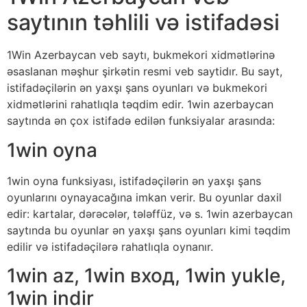
saytının təhlili və istifadəsi
1Win Azerbaycan veb saytı, bukmekori xidmətlərinə
əsaslanan məşhur şirkətin resmi veb saytidır. Bu sayt,
istifadəçilərin ən yaxşı şans oyunları və bukmekori
xidmətlərini rahatlıqla təqdim edir. 1win azerbaycan
saytında ən çox istifadə edilən funksiyalar arasında:
1win oyna
1win oyna funksiyası, istifadəçilərin ən yaxşı şans
oyunlarını oynayacağına imkan verir. Bu oyunlar daxil
edir: kartalar, dərəcələr, tələffüz, və s. 1win azerbaycan
saytında bu oyunlar ən yaxşı şans oyunları kimi təqdim
edilir və istifadəçilərə rahatlıqla oynanır.
1win az, 1win вход, 1win yukle,
1win indir