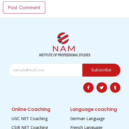
Subscribe
Online Coaching
Language coaching
UGC NET Coaching
German Language
CSIR NET Coaching
French Language