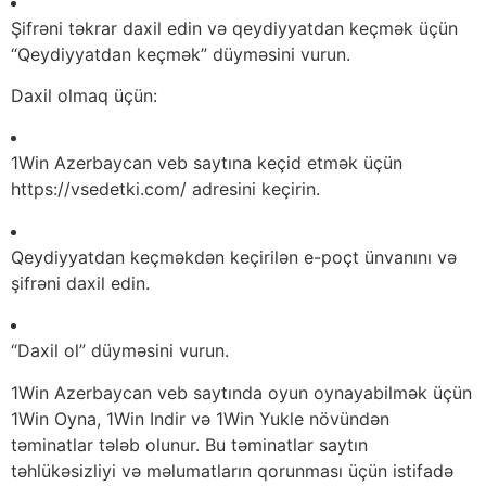
Şifrəni təkrar daxil edin və qeydiyyatdan keçmək üçün
“Qeydiyyatdan keçmək” düyməsini vurun.
Daxil olmaq üçün:
1Win Azerbaycan veb saytına keçid etmək üçün
https://vsedetki.com/ adresini keçirin.
Qeydiyyatdan keçməkdən keçirilən e-poçt ünvanını və
şifrəni daxil edin.
“Daxil ol” düyməsini vurun.
1Win Azerbaycan veb saytında oyun oynayabilmək üçün
1Win Oyna, 1Win Indir və 1Win Yukle növündən
təminatlar tələb olunur. Bu təminatlar saytın
təhlükəsizliyi və məlumatların qorunması üçün istifadə