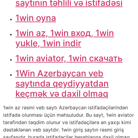
saytının təhlili və istifadəsi
1win oyna
1win az, 1win вход, 1win
yukle, 1win indir
1win aviator, 1win скачать
1Win Azerbaycan veb
saytında qeydiyyatdan
keçmək və daxil olmaq
1win az rəsmi veb saytı Azerbaycan istifadəçilərindən
istifadə olunması üçün məhsuludur. Bu sayt, 1win aviator
tərəfindən təqdim olunur və istifadəçilərə ən yaxşı kimi
dəstəklənən veb saytdır. 1win giriş saytın rəsmi giriş
sayfasıdır, burada istifadəçilər hesablarına daxil olmaq