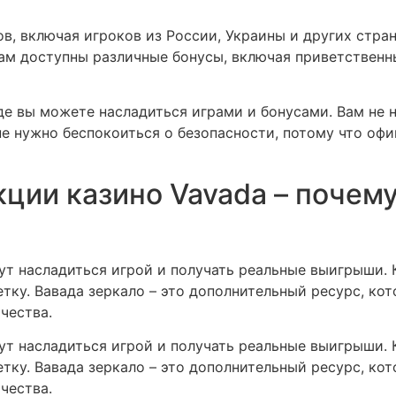
в, включая игроков из России, Украины и других стра
Вам доступны различные бонусы, включая приветственны
де вы можете насладиться играми и бонусами. Вам не н
не нужно беспокоиться о безопасности, потому что оф
ции казино Vavada – почем
огут насладиться игрой и получать реальные выигрыши.
етку. Вавада зеркало – это дополнительный ресурс, ко
чества.
огут насладиться игрой и получать реальные выигрыши.
етку. Вавада зеркало – это дополнительный ресурс, ко
чества.