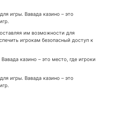
для игры. Вавада казино – это
игр.
е оставляя им возможности для
еспечить игрокам безопасный доступ к
Вавада казино – это место, где игроки
для игры. Вавада казино – это
игр.