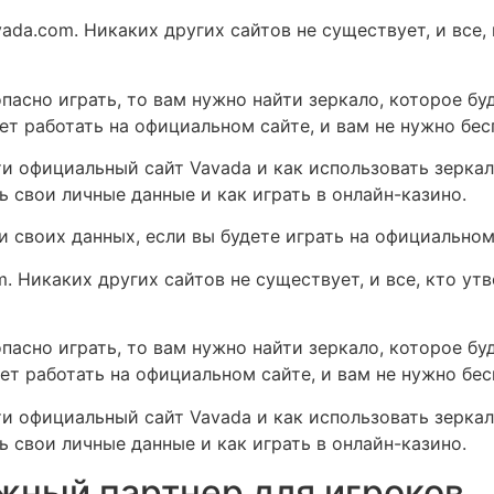
ada.com. Никаких других сайтов не существует, и все,
пасно играть, то вам нужно найти зеркало, которое бу
дет работать на официальном сайте, и вам не нужно бе
ти официальный сайт Vavada и как использовать зерка
 свои личные данные и как играть в онлайн-казино.
и своих данных, если вы будете играть на официальном
. Никаких других сайтов не существует, и все, кто ут
пасно играть, то вам нужно найти зеркало, которое бу
дет работать на официальном сайте, и вам не нужно бе
ти официальный сайт Vavada и как использовать зерка
 свои личные данные и как играть в онлайн-казино.
ежный партнер для игроков