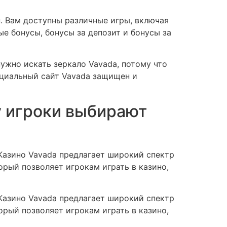
н. Вам доступны различные игры, включая
е бонусы, бонусы за депозит и бонусы за
ужно искать зеркало Vavada, потому что
ициальный сайт Vavada защищен и
у игроки выбирают
 Казино Vavada предлагает широкий спектр
торый позволяет игрокам играть в казино,
 Казино Vavada предлагает широкий спектр
торый позволяет игрокам играть в казино,