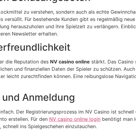
Lockmittel zu verstehen, sondern auch als echte Gewinncha
is versüßt. Für bestehende Kunden gibt es regelmäßig neu
hlung herauszuholen und ihre Spielzeit zu verlängern. Einb
ren Newsletter erhalten.
rfreundlichkeit
der die Reputation des
NV casino online
stärkt. Das Casino 
chen und finanziellen Daten der Spieler zu schützen. Auch 
er leicht zurechtfinden können. Eine reibungslose Navigat
g und Anmeldung
infach. Der Registrierungsprozess im NV Casino ist schnell u
nto erstellen. Für den
NV casino online login
benötigt man l
, schnell ins Spielgeschehen einzutauchen.