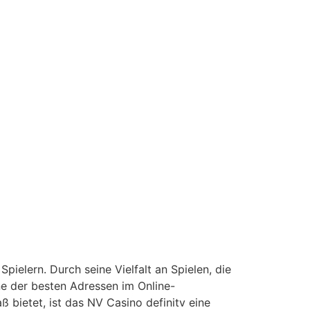
Spielern. Durch seine Vielfalt an Spielen, die
ne der besten Adressen im Online-
ß bietet, ist das NV Casino definitv eine