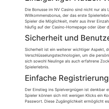
Die Bonusse im NV Casino sind nicht nur als 
Willkommensbonus, der das erste Spielerlebn
Spieler die Möglichkeit, mehr aus ihrer Einza
häufig auf der Casino-Homepage oder über de
Sicherheit und Benutze
Sicherheit ist ein weiterer wichtiger Aspekt, 
Verschlüsselungstechnologien, um die persönli
sich sowohl Neulinge als auch erfahrene Zock
Spielerlebnis.
Einfache Registrierun
Der Einstieg ins Spielvergnügen ist denkbar e
Spieler können sich mit wenigen Klicks ein Ko
Passwort. Diese Zugänglichkeit ermöglicht es