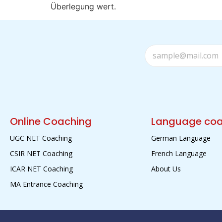
Überlegung wert.
Online Coaching
Language coa
UGC NET Coaching
German Language
CSIR NET Coaching
French Language
ICAR NET Coaching
About Us
MA Entrance Coaching