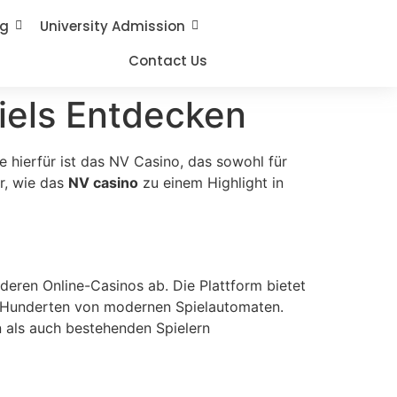
ng
University Admission
Contact Us
iels Entdecken
e hierfür ist das NV Casino, das sowohl für
ir, wie das
NV casino
zu einem Highlight in
eren Online-Casinos ab. Die Plattform bietet
 zu Hunderten von modernen Spielautomaten.
 als auch bestehenden Spielern