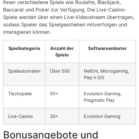
Ihnen verschiedene Spiele wie Roulette, Blackjack,
Baccarat und Poker zur Verfügung. Die Live-Casino-
Spiele werden über einen Live-Videostream übertragen,
sodass Spieler das Spielgeschehen mitverfolgen und
interagieren können.
Spielkategorie
Anzahl der
Softwareanbieter
Spiele
Spielautomaten
Über 500
NetEnt, Microgaming,
Play’n GO
Tischspiele
50+
Evolution Gaming,
Pragmatic Play
Live-Casino
30+
Evolution Gaming
Bonusangebote und