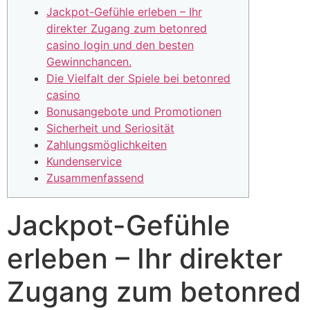
Jackpot-Gefühle erleben – Ihr
direkter Zugang zum betonred
casino login und den besten
Gewinnchancen.
Die Vielfalt der Spiele bei betonred
casino
Bonusangebote und Promotionen
Sicherheit und Seriosität
Zahlungsmöglichkeiten
Kundenservice
Zusammenfassend
Jackpot-Gefühle
erleben – Ihr direkter
Zugang zum betonred