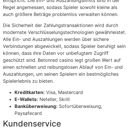
entspricht. Die Ein- und Auszahlungslimits sind in der
Regel angemessen, sodass Spieler sowohl kleine als
auch größere Beträge problemlos verwalten können.
Die Sicherheit der Zahlungstransaktionen wird durch
modernste Verschlüsselungstechnologien gewährleistet.
Alle Ein- und Auszahlungen werden über sichere
Verbindungen abgewickelt, sodass Spieler beruhigt sein
können, dass ihre Daten vor unbefugtem Zugriff
geschützt sind. Betonred casino legt großen Wert auf
einen schnellen und reibungslosen Ablauf von Ein- und
Auszahlungen, um seinen Spielern ein bestmögliches
Spielerlebnis zu bieten.
Kreditkarten:
Visa, Mastercard
E-Wallets:
Neteller, Skrill
Banküberweisung:
Sofortüberweisung,
Paysafecard
Kundenservice