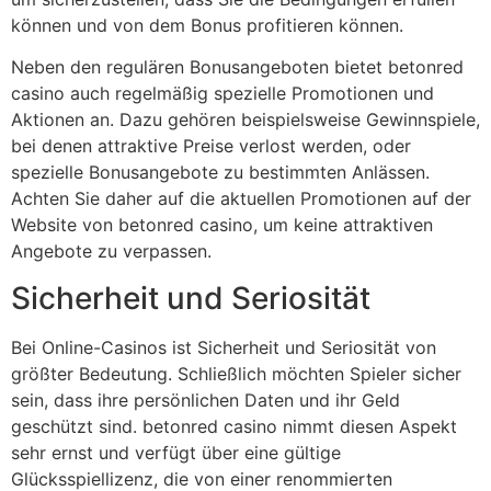
können und von dem Bonus profitieren können.
Neben den regulären Bonusangeboten bietet betonred
casino auch regelmäßig spezielle Promotionen und
Aktionen an. Dazu gehören beispielsweise Gewinnspiele,
bei denen attraktive Preise verlost werden, oder
spezielle Bonusangebote zu bestimmten Anlässen.
Achten Sie daher auf die aktuellen Promotionen auf der
Website von betonred casino, um keine attraktiven
Angebote zu verpassen.
Sicherheit und Seriosität
Bei Online-Casinos ist Sicherheit und Seriosität von
größter Bedeutung. Schließlich möchten Spieler sicher
sein, dass ihre persönlichen Daten und ihr Geld
geschützt sind. betonred casino nimmt diesen Aspekt
sehr ernst und verfügt über eine gültige
Glücksspiellizenz, die von einer renommierten