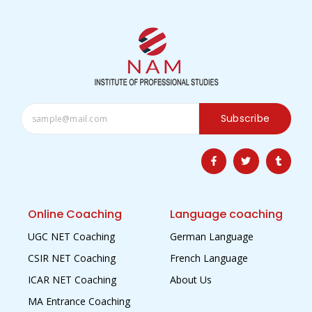
Subscribe
Online Coaching
Language coaching
UGC NET Coaching
German Language
CSIR NET Coaching
French Language
ICAR NET Coaching
About Us
MA Entrance Coaching