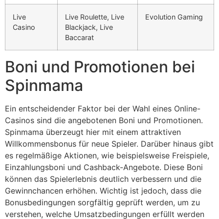
Live
Live Roulette, Live
Evolution Gaming
Casino
Blackjack, Live
Baccarat
Boni und Promotionen bei
Spinmama
Ein entscheidender Faktor bei der Wahl eines Online-
Casinos sind die angebotenen Boni und Promotionen.
Spinmama überzeugt hier mit einem attraktiven
Willkommensbonus für neue Spieler. Darüber hinaus gibt
es regelmäßige Aktionen, wie beispielsweise Freispiele,
Einzahlungsboni und Cashback-Angebote. Diese Boni
können das Spielerlebnis deutlich verbessern und die
Gewinnchancen erhöhen. Wichtig ist jedoch, dass die
Bonusbedingungen sorgfältig geprüft werden, um zu
verstehen, welche Umsatzbedingungen erfüllt werden