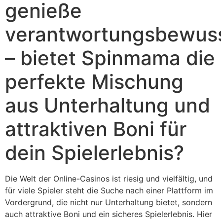
genieße
verantwortungsbewus
– bietet Spinmama die
perfekte Mischung
aus Unterhaltung und
attraktiven Boni für
dein Spielerlebnis?
Die Welt der Online-Casinos ist riesig und vielfältig, und
für viele Spieler steht die Suche nach einer Plattform im
Vordergrund, die nicht nur Unterhaltung bietet, sondern
auch attraktive Boni und ein sicheres Spielerlebnis. Hier