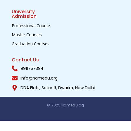
University
Admission
Professional Course
Master Courses
Graduation Courses
Contact Us
9911757394
Info@namedu.org
DDA Flats, Sctor 9, Dwarka, New Delhi
© 2025 Namedu.og