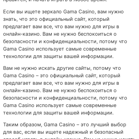
Если вы ищете зеркало Gama Casino, вам нужно
знать, что это официальный сайт, который
предлагает вам все, что вам нужно для игры в
онлайн-казино. Вам не нужно беспокоиться о
безопасности и конфиденциальности, потому что
Gama Casino использует самые современные
технологии для защиты вашей информации.
Вам не нужно искать другие сайты, потому что
Gama Casino – это официальный сайт, который
предлагает вам все, что вам нужно для игры в
онлайн-казино. Вам не нужно беспокоиться о
безопасности и конфиденциальности, потому что
Gama Casino использует самые современные
технологии для защиты вашей информации.
Таким образом, Gama Casino – это лучший выбор
для вас, если вы ищете надежный и безопасный