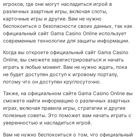
игроков, где они могут насладиться игрой в
различных азартные игры, включая слоты,
карточные игры и другие. Вам не нужно
беспокоиться о безопасности своих данных, так как
официальный сайт Gama Casino Online использует
современные технологии для защиты информации.
Когда вы откроете официальный сайт Gama Casino
Online, вы сможете зарегистрироваться и начать
играть в любые момент. Вам не нужно ждать, пока
не будет доступен доступ к игровому порталу,
потому что он доступен круглосуточно.
Также, на официальном сайте Gama Casino Online вы
сможете найти информацию о различных азартных
играх, включая правила игры, стратегии и другие
полезные советы. Это поможет вам начать играть с
уверенностью и насладиться игрой.
Вам не нужно беспокоиться о том, что официальный