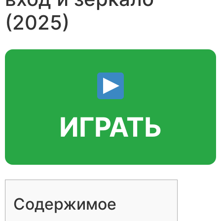
(2025)
ИГРАТЬ
Содержимое