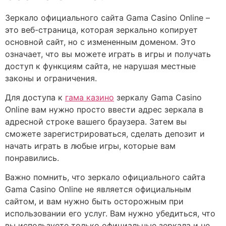
Зеркало официального сайта Gama Casino Online –
это веб-страница, которая зеркально копирует
основной сайт, но с измененным доменом. Это
означает, что вы можете играть в игры и получать
доступ к функциям сайта, не нарушая местные
законы и ограничения.
Для доступа к
гама казино
зеркалу Gama Casino
Online вам нужно просто ввести адрес зеркала в
адресной строке вашего браузера. Затем вы
сможете зарегистрироваться, сделать депозит и
начать играть в любые игры, которые вам
понравились.
Важно помнить, что зеркало официального сайта
Gama Casino Online не является официальным
сайтом, и вам нужно быть осторожным при
использовании его услуг. Вам нужно убедиться, что
вы используете только официальные зеркала и не