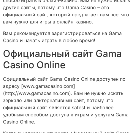
способ играть в онлайн-казино. Вам не нужно искать
другие сайты, потому что Gama Casino – это
официальный сайт, который предлагает вам все, что
вам нужно для игры в онлайн-казино.
Вам рекомендуется зарегистрироваться на Gama
Casino и начать играть в любое время!
Официальный сайт Gama
Casino Online
Официальный сайт Gama Casino Online доступен по
адресу [www.gamacasino.com]
(http://www.gamacasino.com). Вам не нужно искать
зеркало или альтернативный сайт, потому что
официальный сайт является safest и наиболее
удобным способом доступа к играм и услугам Gama
Casino Online.