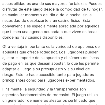
accesibilidad es una de sus mayores fortalezas. Puedes
disfrutar de este juego desde la comodidad de tu hogar,
en cualquier momento del día o de la noche, sin la
necesidad de desplazarte a un casino físico. Esta
conveniencia es especialmente apreciada por aquellos
que tienen una agenda ocupada o que viven en áreas
donde no hay casinos disponibles.
Otra ventaja importante es la variedad de opciones de
apuestas que ofrece rodeoslot. Los jugadores pueden
ajustar el importe de su apuesta y el número de líneas
de pago en las que desean apostar, lo que les permite
adaptar el juego a su presupuesto y a su nivel de
riesgo. Esto lo hace accesible tanto para jugadores
principiantes como para jugadores experimentados.
Finalmente, la seguridad y la transparencia son
aspectos fundamentales de rodeoslot. El juego utiliza
un generador de números aleatorios certificado que