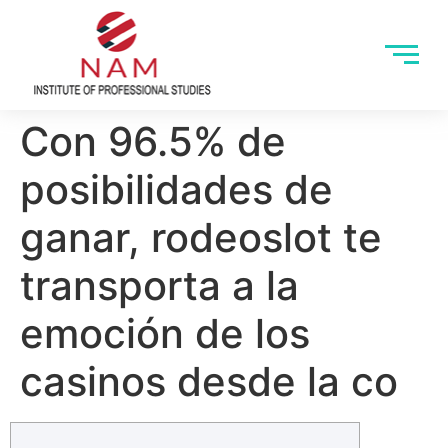
Con 96.5% de
posibilidades de
ganar, rodeoslot te
transporta a la
emoción de los
casinos desde la co