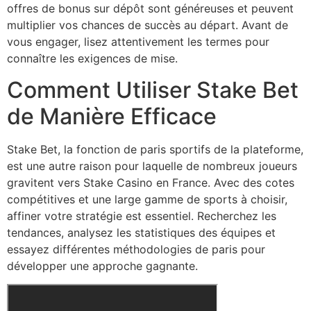
offres de bonus sur dépôt sont généreuses et peuvent
multiplier vos chances de succès au départ. Avant de
vous engager, lisez attentivement les termes pour
connaître les exigences de mise.
Comment Utiliser Stake Bet
de Manière Efficace
Stake Bet, la fonction de paris sportifs de la plateforme,
est une autre raison pour laquelle de nombreux joueurs
gravitent vers Stake Casino en France. Avec des cotes
compétitives et une large gamme de sports à choisir,
affiner votre stratégie est essentiel. Recherchez les
tendances, analysez les statistiques des équipes et
essayez différentes méthodologies de paris pour
développer une approche gagnante.