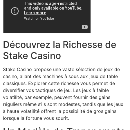
Découvrez la Richesse de
Stake Casino
Stake Casino propose une vaste sélection de jeux de
casino, allant des machines à sous aux jeux de table
classiques. Explorer cette richesse vous permet de
diversifier vos tactiques de jeu. Les jeux à faible
volatilité, par exemple, peuvent fournir des gains
réguliers même s’ils sont modestes, tandis que les jeux
à haute volatilité offrent la possibilité de gros gains
lorsque la fortune vous sourit.