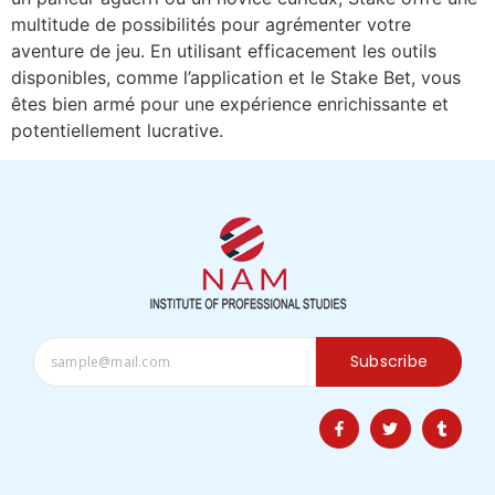
multitude de possibilités pour agrémenter votre
aventure de jeu. En utilisant efficacement les outils
disponibles, comme l’application et le Stake Bet, vous
êtes bien armé pour une expérience enrichissante et
potentiellement lucrative.
Subscribe