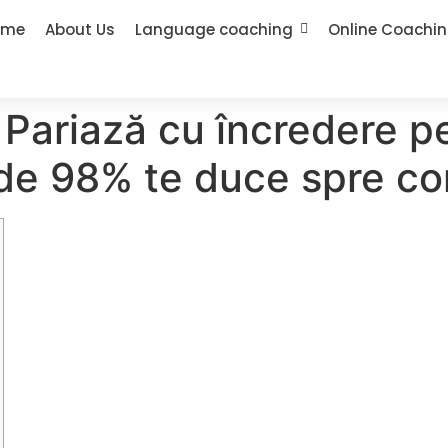
ome
About Us
Language coaching
Online Coachi
 Pariază cu încredere 
de 98% te duce spre co