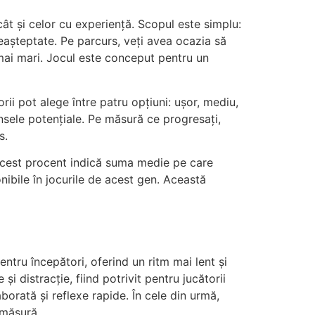
 cât și celor cu experiență. Scopul este simplu:
eașteptate. Pe parcurs, veți avea ocazia să
mai mari. Jocul este conceput pentru un
rii pot alege între patru opțiuni: ușor, mediu,
nsele potențiale. Pe măsură ce progresați,
s.
Acest procent indică suma medie pe care
nibile în jocurile de acest gen. Această
entru începători, oferind un ritm mai lent și
i distracție, fiind potrivit pentru jucătorii
aborată și reflexe rapide. În cele din urmă,
 măsură.