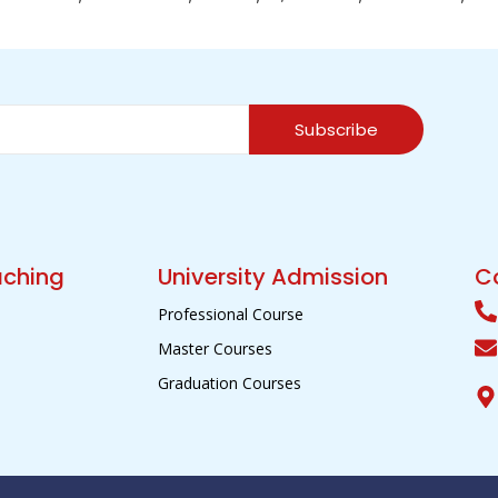
Subscribe
ching
University Admission
C
Professional Course
Master Courses
Graduation Courses