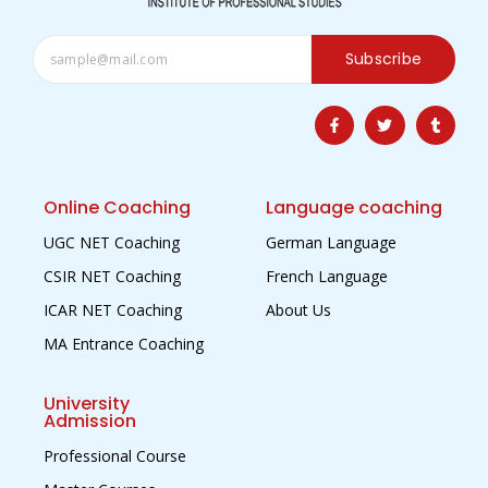
Subscribe
Online Coaching
Language coaching
UGC NET Coaching
German Language
CSIR NET Coaching
French Language
ICAR NET Coaching
About Us
MA Entrance Coaching
University
Admission
Professional Course