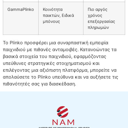
GammaPlinko
Κοινότητα
Πιο αργός
παικτών, Ειδικά
χρόνος
μπόνους
επεξεργασίας
πληρωμών
Το Plinko προσφέρει μια συναρπαστική εμπειρία
παιχνιδιού με πιθανές ανταμοιβές. Κατανοώντας τα
βασικά στοιχεία του παιχνιδιού, εφαρμόζοντας
υπεύθυνες στρατηγικές στοιχηματισμού και
επιλέγοντας μια αξιόπιστη πλατφόρμα, μπορείτε να
απολαύσετε το Plinko υπεύθυνα και να αυξήσετε τις
πιθανότητές σας για διασκέδαση.