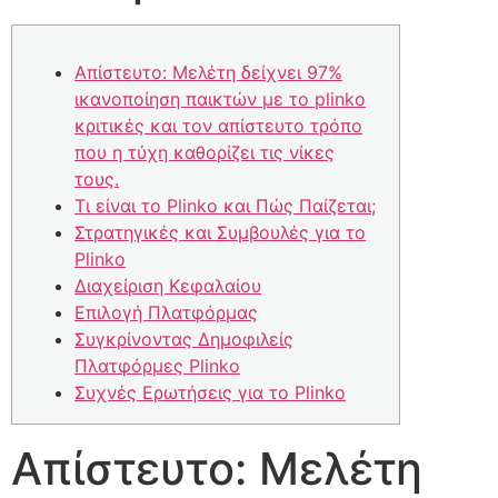
Απίστευτο: Μελέτη δείχνει 97%
ικανοποίηση παικτών με το plinko
κριτικές και τον απίστευτο τρόπο
που η τύχη καθορίζει τις νίκες
τους.
Τι είναι το Plinko και Πώς Παίζεται;
Στρατηγικές και Συμβουλές για το
Plinko
Διαχείριση Κεφαλαίου
Επιλογή Πλατφόρμας
Συγκρίνοντας Δημοφιλείς
Πλατφόρμες Plinko
Συχνές Ερωτήσεις για το Plinko
Απίστευτο: Μελέτη