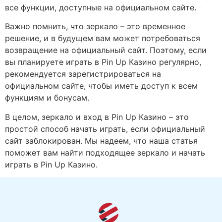
все функции, доступные на официальном сайте.
Важно помнить, что зеркало – это временное
решение, и в будущем вам может потребоваться
возвращение на официальный сайт. Поэтому, если
вы планируете играть в Pin Up Казино регулярно,
рекомендуется зарегистрироваться на
официальном сайте, чтобы иметь доступ к всем
функциям и бонусам.
В целом, зеркало и вход в Pin Up Казино – это
простой способ начать играть, если официальный
сайт заблокирован. Мы надеем, что наша статья
поможет вам найти подходящее зеркало и начать
играть в Pin Up Казино.