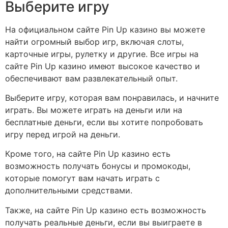
Выберите игру
На официальном сайте Pin Up казино вы можете
найти огромный выбор игр, включая слоты,
карточные игры, рулетку и другие. Все игры на
сайте Pin Up казино имеют высокое качество и
обеспечивают вам развлекательный опыт.
Выберите игру, которая вам понравилась, и начните
играть. Вы можете играть на деньги или на
бесплатные деньги, если вы хотите попробовать
игру перед игрой на деньги.
Кроме того, на сайте Pin Up казино есть
возможность получать бонусы и промокоды,
которые помогут вам начать играть с
дополнительными средствами.
Также, на сайте Pin Up казино есть возможность
получать реальные деньги, если вы выиграете в