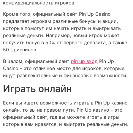
конфиденциальность игроков.
Кроме того, официальный сайт Pin Up Casino
предлагает игрокам различные бонусы и акции,
которые помогут им начать играть и выигрывать
реальные деньги. Например, новый игрок может
получить бонус в 50% от первого депозита, а также
50 фриспинов.
В целом, официальный сайт
pin up вход
Pin Up
Casino – это отличное место для игроков, которые
ищут развлекательные и финансовые возможности.
Играть онлайн
Если вы ищете возможность играть в Pin Up казино
онлайн, то вы на правом пути. Pin Up казино – это
официальный сайт, где вы можете играть в игры,
которые вам нравятся, и выиграть реальные деньги.